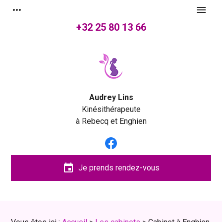
Panneau de gestion des cookies
more_horiz
menu
+32 25 80 13 66
Audrey Lins
Kinésithérapeute
à Rebecq et Enghien
event
Je prends rendez-vous