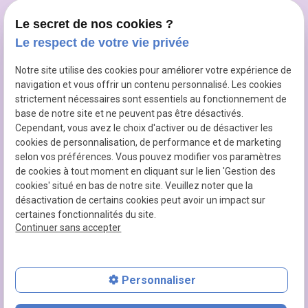
Cabinet Enghien
Chaussée de Bruxelles 475
Le secret de nos cookies ?
7850 Enghien
Le respect de votre vie privée
Cabinet Rebecq
Notre site utilise des cookies pour améliorer votre expérience de
Centre medical Héra Route de Bruxelles 62
navigation et vous offrir un contenu personnalisé. Les cookies
1430 Rebecq
strictement nécessaires sont essentiels au fonctionnement de
base de notre site et ne peuvent pas être désactivés.
RÉSEAUX SOCIAUX :
Cependant, vous avez le choix d'activer ou de désactiver les
cookies de personnalisation, de performance et de marketing
selon vos préférences. Vous pouvez modifier vos paramètres
de cookies à tout moment en cliquant sur le lien 'Gestion des
TVA INTRACOMMUNAUTAIRE :
cookies' situé en bas de notre site. Veuillez noter que la
BE0663630349
désactivation de certains cookies peut avoir un impact sur
certaines fonctionnalités du site.
Continuer sans accepter
Plan du site
Mentions légales
Personnaliser
Politique de confidentialité