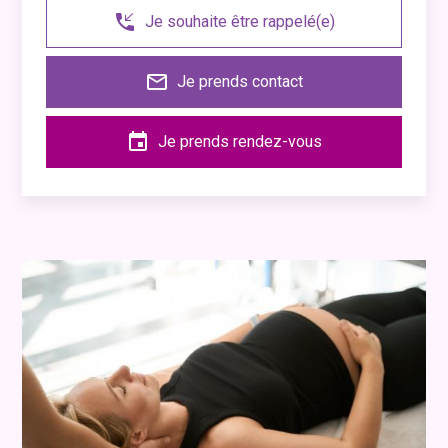
phone_callback
Je souhaite être rappelé(e)
mail_outline
Je prends contact
event
Je prends rendez-vous