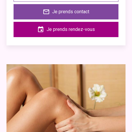
mail_outline
Je prends contact
event
Je prends rendez-vous