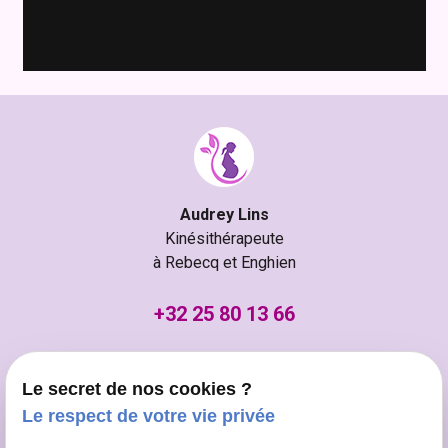
Audrey Lins
Kinésithérapeute
à Rebecq et Enghien
+32 25 80 13 66
Cabinet Enghien
Chaussée de Bruxelles 475
Le secret de nos cookies ?
7850 Enghien
Le respect de votre vie privée