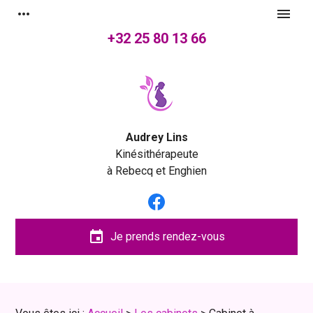
Panneau de gestion des cookies
more_horiz
menu
+32 25 80 13 66
Audrey Lins
Kinésithérapeute
à Rebecq et Enghien
event
Je prends rendez-vous